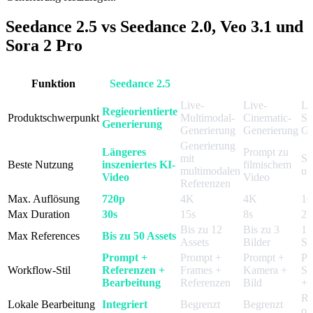
Seedance 2.5 vs Seedance 2.0, Veo 3.1 und
Sora 2 Pro
Seedance
Funktion
Seedance 2.5
Veo 3.1
S
2.0
Live-
Live-
Li
Regieorientierte
Produktschwerpunkt
Multimodal-
Cinematic-
St
Generierung
Generierung
Generierung
Ge
Generierung
Längeres
Prompt zu
mit
St
Beste Nutzung
inszeniertes KI-
filmischem
multimodalen
un
Video
Video
Referenzen
Max. Auflösung
720p
4K
4K
10
Max Duration
30s
15s
8s
25
Bis zu 12
Bis zu 3
1 
Max References
Bis zu 50 Assets
Assets
Bilder
St
Prompt +
Prompt +
Prompt +
Pr
Workflow-Stil
Referenzen +
Frames +
Kamera +
St
Bearbeitung
Referenzen
Bild
+ 
Re
Lokale Bearbeitung
Integriert
Begrenzt
Begrenzt
ori