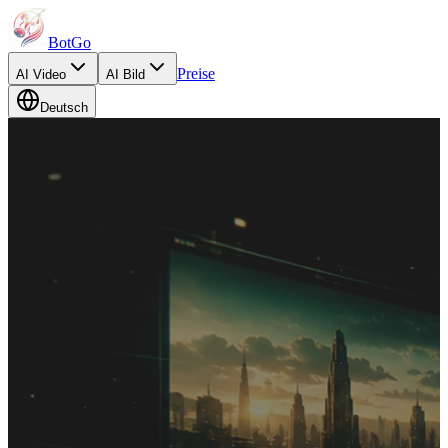
BotGo
Preise
AI
Video
AI
Bild
Deutsch