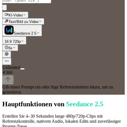
KI-Video
Text/Bild zu Video
Seedance 2.5
16:9 720p
6s
Unlimited
360
Gib einen Prompt ein oder füge Referenzdateien hinzu, um zu
generieren
Hauptfunktionen von
Seedance 2.5
Erstellen Sie 4–30 Sekunden lange 480p/720p-Clips mit
Referenzkontrolle, nativem Audio, lokalen Edits und zuverlässiger
Prompt-Treue.