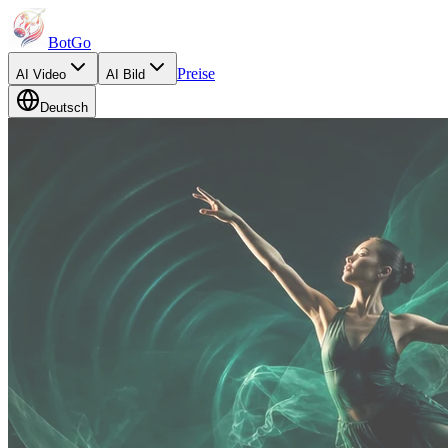
BotGo
Preise
AI
Video
AI
Bild
Deutsch