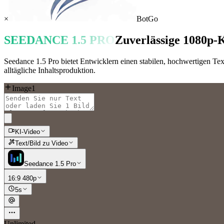
×
BotGo
SEEDANCE 1.5 PRO
Zuverlässige 1080p-K
Seedance 1.5 Pro bietet Entwicklern einen stabilen, hochwertigen Te
alltägliche Inhaltsproduktion.
Image1
KI-Video
Text/Bild zu Video
Seedance 1.5 Pro
16:9 480p
5s
Unlimited