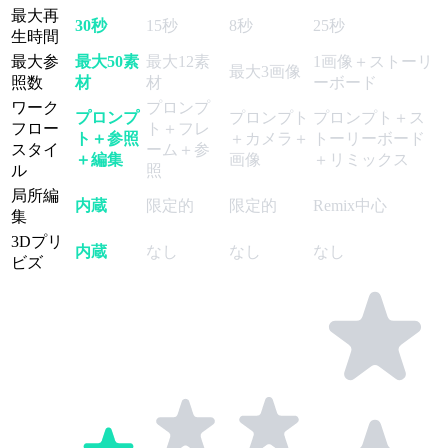
最大再
30秒
15秒
8秒
25秒
生時間
最大参
最大50素
最大12素
1画像＋ストーリ
最大3画像
照数
材
材
ーボード
ワーク
プロンプ
プロンプ
プロンプト
プロンプト＋ス
フロー
ト＋フレ
ト＋参照
＋カメラ＋
トーリーボード
スタイ
ーム＋参
＋編集
画像
＋リミックス
ル
照
局所編
内蔵
限定的
限定的
Remix中心
集
3Dプリ
内蔵
なし
なし
なし
ビズ