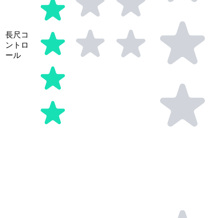
長尺コ
ントロ
ール