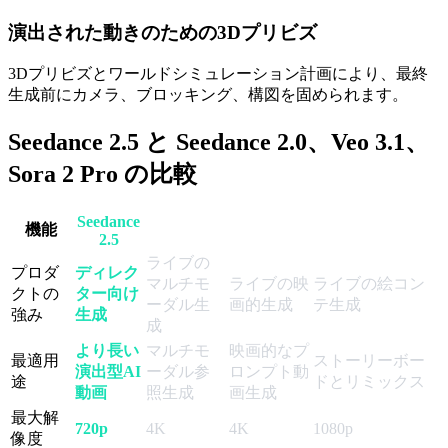
演出された動きのための3Dプリビズ
3Dプリビズとワールドシミュレーション計画により、最終
生成前にカメラ、ブロッキング、構図を固められます。
Seedance 2.5 と Seedance 2.0、Veo 3.1、
Sora 2 Pro の比較
Seedance
Seedance
機能
Veo 3.1
Sora 2 Pro
2.5
2.0
ライブの
プロダ
ディレク
マルチモ
ライブの映
ライブの絵コン
クトの
ター向け
ーダル生
画的生成
テ生成
強み
生成
成
より長い
マルチモ
映画的なプ
最適用
ストーリーボー
演出型AI
ーダル参
ロンプト動
途
ドとリミックス
動画
照生成
画生成
最大解
720p
4K
4K
1080p
像度