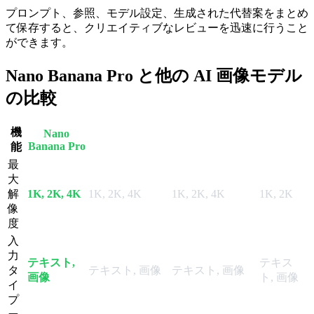
プロンプト、参照、モデル設定、生成された代替案をまとめ
て保存すると、クリエイティブなレビューを迅速に行うこと
ができます。
Nano Banana Pro と他の AI 画像モデル
の比較
機
Nano
Seedream
GPT Image 2
Nano Banana 2
Banana Pro
5.0 Pro
能
最
大
解
1K, 2K, 4K
1K, 2K, 4K
1K, 2K, 4K
1K, 2K
像
度
入
力
テキスト,
テキス
タ
テキスト, 画像
テキスト, 画像
画像
ト, 画像
イ
プ