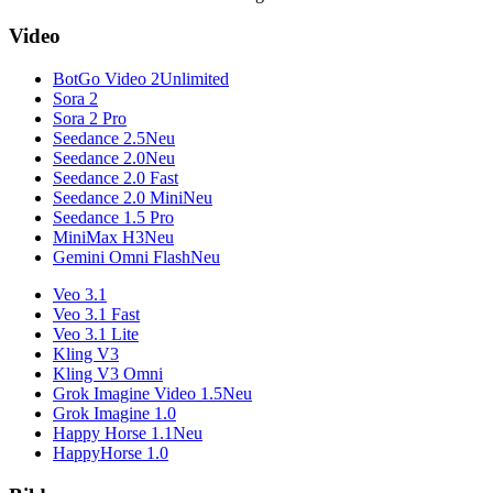
Video
BotGo Video 2
Unlimited
Sora 2
Sora 2 Pro
Seedance 2.5
Neu
Seedance 2.0
Neu
Seedance 2.0 Fast
Seedance 2.0 Mini
Neu
Seedance 1.5 Pro
MiniMax H3
Neu
Gemini Omni Flash
Neu
Veo 3.1
Veo 3.1 Fast
Veo 3.1 Lite
Kling V3
Kling V3 Omni
Grok Imagine Video 1.5
Neu
Grok Imagine 1.0
Happy Horse 1.1
Neu
HappyHorse 1.0