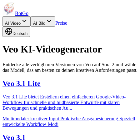
BotGo
Preise
AI
Video
AI
Bild
Deutsch
Veo KI-Videogenerator
Entdecke alle verfügbaren Versionen von Veo auf Sora 2 und wähle
das Modell, das am besten zu deinen kreativen Anforderungen passt.
Veo 3.1 Lite
Veo 3.1 Lite bietet Erstellern einen einfacheren Google-Video-
Workflow für schnelle und bildbasierte Entwürfe mit klaren
Bewegungen und praktischen Au
...
Multimodaler kreativer Input
Praktische Ausgabesteuerung
Speziell
entwickelte Workflow-Modi
Veo 3.1