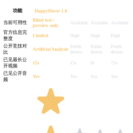
Seedance
功能
HappyHorse 1.0
Veo 3.1
Sora 2
2.0
Blind test /
当前可用性
Available
Available
Available
preview only
官方信息完
Limited
High
High
High
整度
公开竞技对
Public
Public
Public
Artificial Analysis
demos
demos
demos
比
已见最长公
15s
15s
8s
15s
开视频
已见公开音
Yes
Yes
Yes
Yes
频