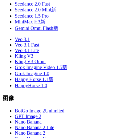
Seedance 2.0 Fast
Seedance 2.0 Mini
新
Seedance 1.5 Pro
MiniMax H3
新
Gemini Omni Flash
新
Veo 3.1
Veo 3.1 Fast
Veo 3.1 Lite
Kling V3
Kling V3 Omni
Grok Imagine Video 1.5
新
Grok Imagine 1.0
Happy Horse 1.1
新
HappyHorse 1.0
图像
BotGo Image 2
Unlimited
GPT Image 2
Nano Banana
Nano Banana 2 Lite
Nano Banana 2