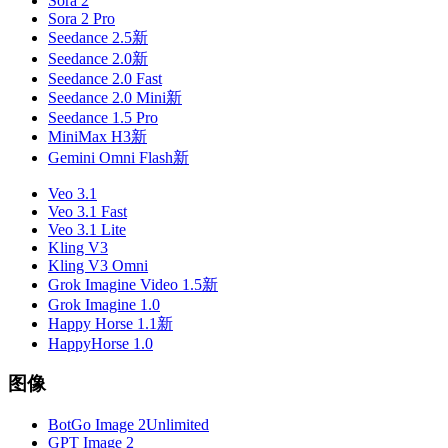
Sora 2
Sora 2 Pro
Seedance 2.5
新
Seedance 2.0
新
Seedance 2.0 Fast
Seedance 2.0 Mini
新
Seedance 1.5 Pro
MiniMax H3
新
Gemini Omni Flash
新
Veo 3.1
Veo 3.1 Fast
Veo 3.1 Lite
Kling V3
Kling V3 Omni
Grok Imagine Video 1.5
新
Grok Imagine 1.0
Happy Horse 1.1
新
HappyHorse 1.0
图像
BotGo Image 2
Unlimited
GPT Image 2