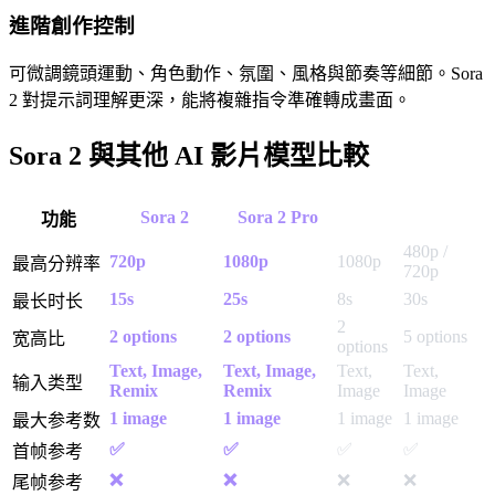
進階創作控制
可微調鏡頭運動、角色動作、氛圍、風格與節奏等細節。Sora
2 對提示詞理解更深，能將複雜指令準確轉成畫面。
Sora 2 與其他 AI 影片模型比較
Grok
Sora 2
Sora 2 Pro
Veo 3.0
功能
Imagine
480p /
720p
1080p
1080p
最高分辨率
720p
15s
25s
8s
30s
最长时长
2
2 options
2 options
5 options
宽高比
options
Text, Image,
Text, Image,
Text,
Text,
输入类型
Remix
Remix
Image
Image
1 image
1 image
1 image
1 image
最大参考数
✅
✅
✅
✅
首帧参考
❌
❌
❌
❌
尾帧参考