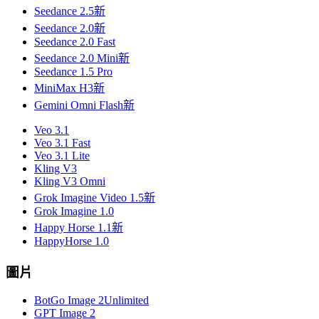
Seedance 2.5
新
Seedance 2.0
新
Seedance 2.0 Fast
Seedance 2.0 Mini
新
Seedance 1.5 Pro
MiniMax H3
新
Gemini Omni Flash
新
Veo 3.1
Veo 3.1 Fast
Veo 3.1 Lite
Kling V3
Kling V3 Omni
Grok Imagine Video 1.5
新
Grok Imagine 1.0
Happy Horse 1.1
新
HappyHorse 1.0
圖片
BotGo Image 2
Unlimited
GPT Image 2