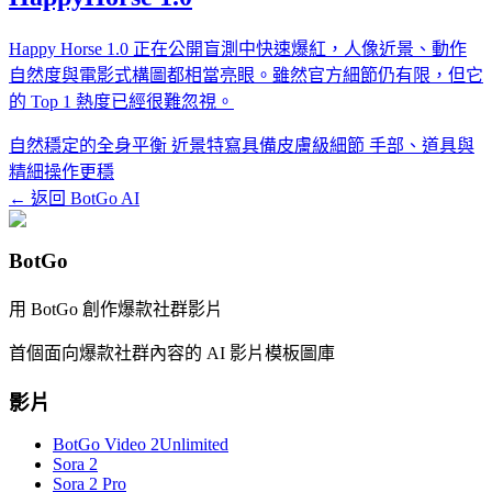
Happy Horse 1.0 正在公開盲測中快速爆紅，人像近景、動作
自然度與電影式構圖都相當亮眼。雖然官方細節仍有限，但它
的 Top 1 熱度已經很難忽視。
自然穩定的全身平衡
近景特寫具備皮膚級細節
手部、道具與
精細操作更穩
← 返回 BotGo AI
BotGo
用 BotGo 創作爆款社群影片
首個面向爆款社群內容的 AI 影片模板圖庫
影片
BotGo Video 2
Unlimited
Sora 2
Sora 2 Pro