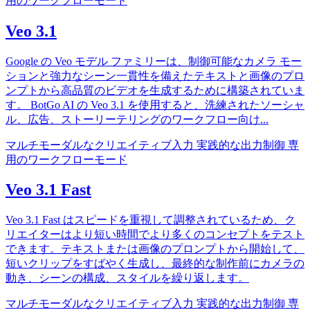
用のワークフローモード
Veo 3.1
Google の Veo モデル ファミリーは、制御可能なカメラ モー
ションと強力なシーン一貫性を備えたテキストと画像のプロ
ンプトから高品質のビデオを生成するために構築されていま
す。 BotGo AI の Veo 3.1 を使用すると、洗練されたソーシャ
ル、広告、ストーリーテリングのワークフロー向け
...
マルチモーダルなクリエイティブ入力
実践的な出力制御
専
用のワークフローモード
Veo 3.1 Fast
Veo 3.1 Fast はスピードを重視して調整されているため、ク
リエイターはより短い時間でより多くのコンセプトをテスト
できます。テキストまたは画像のプロンプトから開始して、
短いクリップをすばやく生成し、最終的な制作前にカメラの
動き、シーンの構成、スタイルを繰り返します。
マルチモーダルなクリエイティブ入力
実践的な出力制御
専