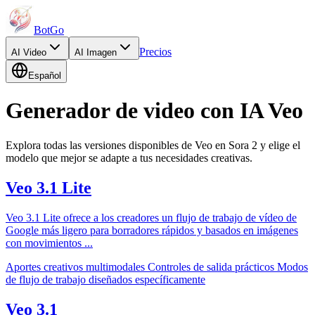
BotGo
Precios
AI
Video
AI
Imagen
Español
Generador de video con IA Veo
Explora todas las versiones disponibles de Veo en Sora 2 y elige el
modelo que mejor se adapte a tus necesidades creativas.
Veo 3.1 Lite
Veo 3.1 Lite ofrece a los creadores un flujo de trabajo de vídeo de
Google más ligero para borradores rápidos y basados ​​en imágenes
con movimientos
...
Aportes creativos multimodales
Controles de salida prácticos
Modos
de flujo de trabajo diseñados específicamente
Veo 3.1