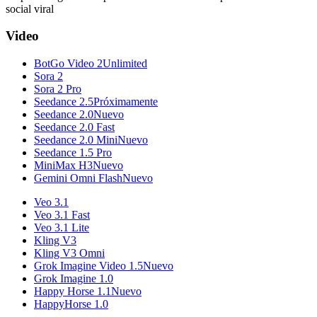
social viral
Video
BotGo Video 2
Unlimited
Sora 2
Sora 2 Pro
Seedance 2.5
Próximamente
Seedance 2.0
Nuevo
Seedance 2.0 Fast
Seedance 2.0 Mini
Nuevo
Seedance 1.5 Pro
MiniMax H3
Nuevo
Gemini Omni Flash
Nuevo
Veo 3.1
Veo 3.1 Fast
Veo 3.1 Lite
Kling V3
Kling V3 Omni
Grok Imagine Video 1.5
Nuevo
Grok Imagine 1.0
Happy Horse 1.1
Nuevo
HappyHorse 1.0