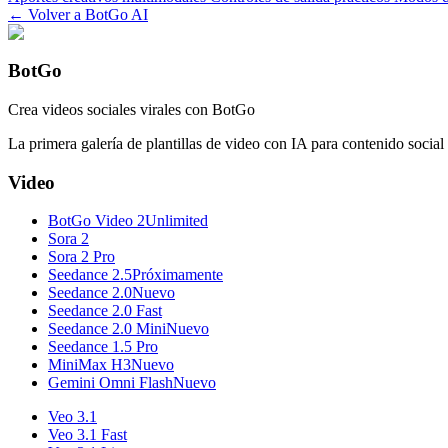
← Volver a BotGo AI
BotGo
Crea videos sociales virales con BotGo
La primera galería de plantillas de video con IA para contenido social 
Video
BotGo Video 2
Unlimited
Sora 2
Sora 2 Pro
Seedance 2.5
Próximamente
Seedance 2.0
Nuevo
Seedance 2.0 Fast
Seedance 2.0 Mini
Nuevo
Seedance 1.5 Pro
MiniMax H3
Nuevo
Gemini Omni Flash
Nuevo
Veo 3.1
Veo 3.1 Fast