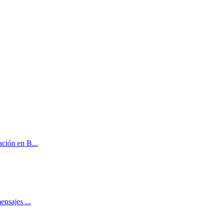
ración en B
...
 mensajes
...