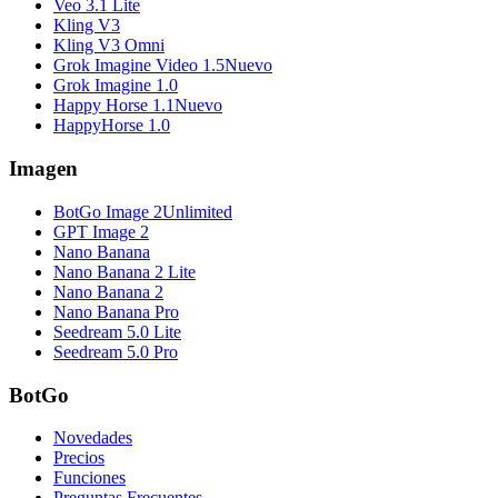
Veo 3.1 Lite
Kling V3
Kling V3 Omni
Grok Imagine Video 1.5
Nuevo
Grok Imagine 1.0
Happy Horse 1.1
Nuevo
HappyHorse 1.0
Imagen
BotGo Image 2
Unlimited
GPT Image 2
Nano Banana
Nano Banana 2 Lite
Nano Banana 2
Nano Banana Pro
Seedream 5.0 Lite
Seedream 5.0 Pro
BotGo
Novedades
Precios
Funciones
Preguntas Frecuentes