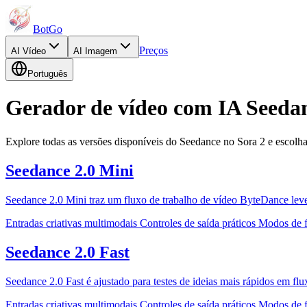
BotGo
Preços
AI
Vídeo
AI
Imagem
Português
Gerador de vídeo com IA Seeda
Explore todas as versões disponíveis do Seedance no Sora 2 e escolha
Seedance 2.0 Mini
Seedance 2.0 Mini traz um fluxo de trabalho de vídeo ByteDance leve p
Entradas criativas multimodais
Controles de saída práticos
Modos de f
Seedance 2.0 Fast
Seedance 2.0 Fast é ajustado para testes de ideias mais rápidos em f
Entradas criativas multimodais
Controles de saída práticos
Modos de f