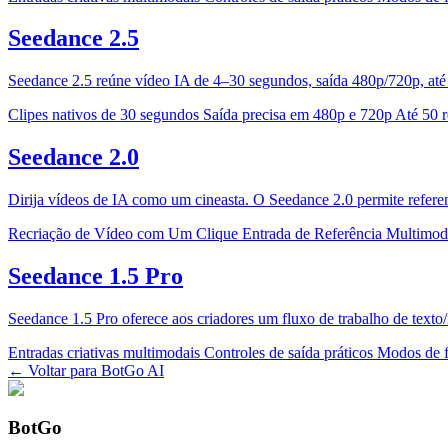
Seedance 2.5
Seedance 2.5 reúne vídeo IA de 4–30 segundos, saída 480p/720p, até 5
Clipes nativos de 30 segundos
Saída precisa em 480p e 720p
Até 50 r
Seedance 2.0
Dirija vídeos de IA como um cineasta. O Seedance 2.0 permite refere
Recriação de Vídeo com Um Clique
Entrada de Referência Multimod
Seedance 1.5 Pro
Seedance 1.5 Pro oferece aos criadores um fluxo de trabalho de texto
Entradas criativas multimodais
Controles de saída práticos
Modos de f
← Voltar para BotGo AI
BotGo