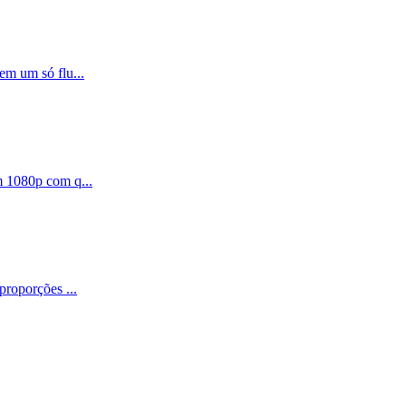
 em um só flu
...
em 1080p com q
...
, proporções
...