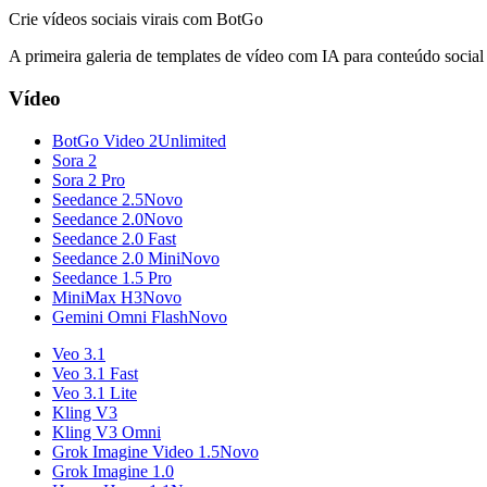
Crie vídeos sociais virais com BotGo
A primeira galeria de templates de vídeo com IA para conteúdo social 
Vídeo
BotGo Video 2
Unlimited
Sora 2
Sora 2 Pro
Seedance 2.5
Novo
Seedance 2.0
Novo
Seedance 2.0 Fast
Seedance 2.0 Mini
Novo
Seedance 1.5 Pro
MiniMax H3
Novo
Gemini Omni Flash
Novo
Veo 3.1
Veo 3.1 Fast
Veo 3.1 Lite
Kling V3
Kling V3 Omni
Grok Imagine Video 1.5
Novo
Grok Imagine 1.0