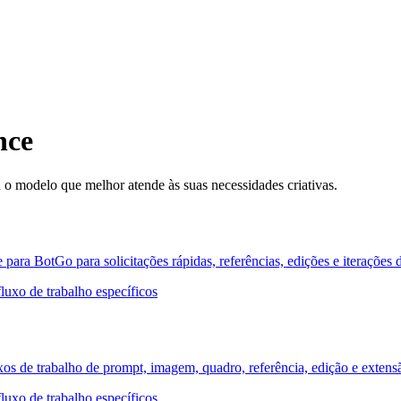
nce
 o modelo que melhor atende às suas necessidades criativas.
ara BotGo para solicitações rápidas, referências, edições e iterações 
luxo de trabalho específicos
luxos de trabalho de prompt, imagem, quadro, referência, edição e exte
luxo de trabalho específicos