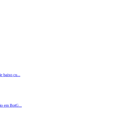
de baixo cu
...
nsão em BotG
...