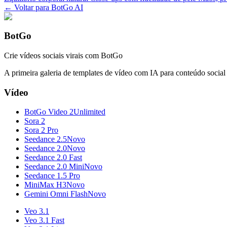
← Voltar para BotGo AI
BotGo
Crie vídeos sociais virais com BotGo
A primeira galeria de templates de vídeo com IA para conteúdo social 
Vídeo
BotGo Video 2
Unlimited
Sora 2
Sora 2 Pro
Seedance 2.5
Novo
Seedance 2.0
Novo
Seedance 2.0 Fast
Seedance 2.0 Mini
Novo
Seedance 1.5 Pro
MiniMax H3
Novo
Gemini Omni Flash
Novo
Veo 3.1
Veo 3.1 Fast