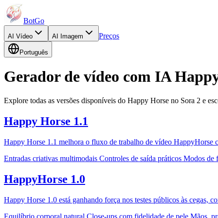
BotGo
Preços
AI
Vídeo
AI
Imagem
Português
Gerador de vídeo com IA Happ
Explore todas as versões disponíveis do Happy Horse no Sora 2 e esc
Happy Horse 1.1
Happy Horse 1.1 melhora o fluxo de trabalho de vídeo HappyHorse co
Entradas criativas multimodais
Controles de saída práticos
Modos de f
HappyHorse 1.0
Happy Horse 1.0 está ganhando força nos testes públicos às cegas, c
Equilíbrio corporal natural
Close-ups com fidelidade de pele
Mãos, pr