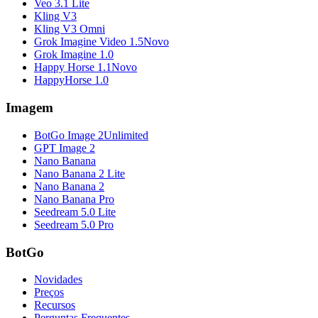
Veo 3.1 Lite
Kling V3
Kling V3 Omni
Grok Imagine Video 1.5
Novo
Grok Imagine 1.0
Happy Horse 1.1
Novo
HappyHorse 1.0
Imagem
BotGo Image 2
Unlimited
GPT Image 2
Nano Banana
Nano Banana 2 Lite
Nano Banana 2
Nano Banana Pro
Seedream 5.0 Lite
Seedream 5.0 Pro
BotGo
Novidades
Preços
Recursos
Perguntas Frequentes