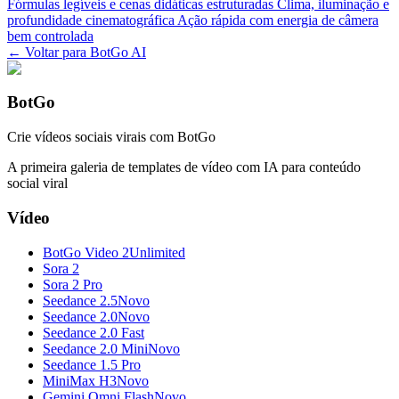
Fórmulas legíveis e cenas didáticas estruturadas
Clima, iluminação e
profundidade cinematográfica
Ação rápida com energia de câmera
bem controlada
← Voltar para BotGo AI
BotGo
Crie vídeos sociais virais com BotGo
A primeira galeria de templates de vídeo com IA para conteúdo
social viral
Vídeo
BotGo Video 2
Unlimited
Sora 2
Sora 2 Pro
Seedance 2.5
Novo
Seedance 2.0
Novo
Seedance 2.0 Fast
Seedance 2.0 Mini
Novo
Seedance 1.5 Pro
MiniMax H3
Novo
Gemini Omni Flash
Novo