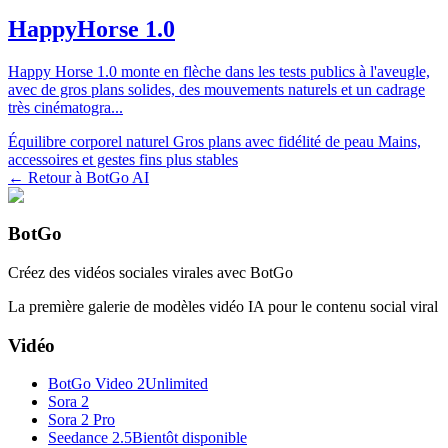
HappyHorse 1.0
Happy Horse 1.0 monte en flèche dans les tests publics à l'aveugle,
avec de gros plans solides, des mouvements naturels et un cadrage
très cinématogra
...
Équilibre corporel naturel
Gros plans avec fidélité de peau
Mains,
accessoires et gestes fins plus stables
← Retour à BotGo AI
BotGo
Créez des vidéos sociales virales avec BotGo
La première galerie de modèles vidéo IA pour le contenu social viral
Vidéo
BotGo Video 2
Unlimited
Sora 2
Sora 2 Pro
Seedance 2.5
Bientôt disponible